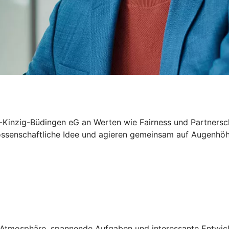
-Kinzig-Büdingen eG an Werten wie Fairness und Partnerscha
nossenschaftliche Idee und agieren gemeinsam auf Augenhöhe
ven Atmosphäre, spannende Aufgaben und interessante Entwi