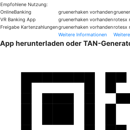
Empfohlene Nutzung:
OnlineBanking
gruenerhaken
vorhanden
gruene
VR Banking App
gruenerhaken
vorhanden
rotesx
Freigabe Kartenzahlungen
gruenerhaken
vorhanden
rotesx
Weitere Informationen
Weitere
App herunterladen oder TAN-Generato