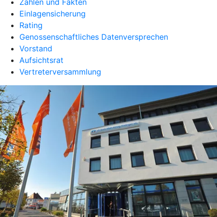
Zahlen und Fakten
Einlagensicherung
Rating
Genossenschaftliches Datenversprechen
Vorstand
Aufsichtsrat
Vertreterversammlung