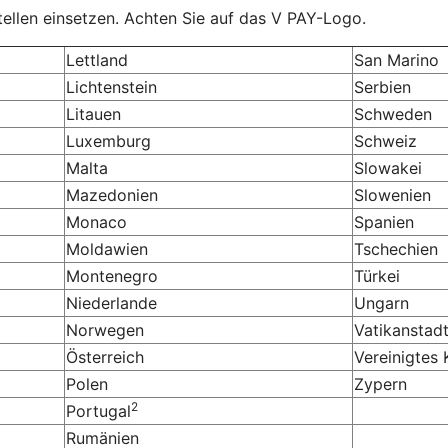
ellen einsetzen. Achten Sie auf das V PAY-Logo.
Lettland
San Marino
Lichtenstein
Serbien
Litauen
Schweden
Luxemburg
Schweiz
Malta
Slowakei
Mazedonien
Slowenien
Monaco
Spanien
Moldawien
Tschechien
Montenegro
Türkei
Niederlande
Ungarn
Norwegen
Vatikanstad
Österreich
Vereinigtes 
Polen
Zypern
2
Portugal
Rumänien