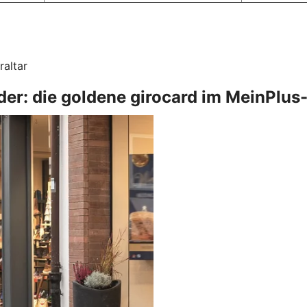
raltar
eder: die goldene girocard im MeinPlu