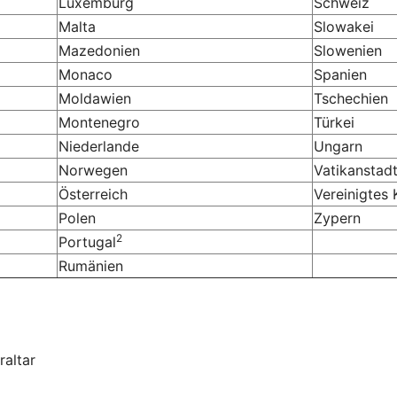
Luxemburg
Schweiz
Malta
Slowakei
Mazedonien
Slowenien
Monaco
Spanien
Moldawien
Tschechien
Montenegro
Türkei
Niederlande
Ungarn
Norwegen
Vatikanstad
Österreich
Vereinigtes 
Polen
Zypern
2
Portugal
Rumänien
raltar