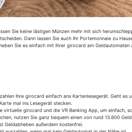
müssen Sie keine lästigen Münzen mehr mit sich herumschl
entscheiden. Dann lassen Sie auch Ihr Portemonnaie zu Haus
heben Sie es einfach mit Ihrer girocard am Geldautomaten 
ahlen Ihre girocard einfach ans Kartenlesegerät. Geht es 
Karte mal ins Lesegerät stecken.
e virtuelle girocard und die VR Banking App, um einfach, 
chen, nutzen Sie ganz bequem einen von rund 13.800 Gelda
ist Geldabheben außerdem kostenfrei.
ld auszahlen, wenn mal kein Geldautomat in der Nähe ist.