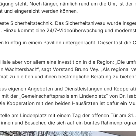
gung steht. Noch länger, nämlich rund um die Uhr, ist der
nt und eingereicht werden können.
este Sicherheitstechnik. Das Sicherheitsniveau wurde insge
t. Hinzu kommt eine 24/7-Videoüberwachung und modernst
 künftig in einem Pavillon untergebracht. Dieser löst die
liale aber vor allem eine Investition in die Region: „Die 
 in Wächtersbach“, sagt Vorstand Bruno Vey. „Als regional 
at zu bleiben und ihnen bestmögliche Beratung zu bieten.
us eigenen Angeboten und Dienstleistungen und Kooperation
 mit der „Gemeinschaftspraxis am Lindenplatz“ von Dr. Isa
Die Kooperation mit den beiden Hausärzten ist dafür ein Mus
stelle am Lindenplatz mit einem Tag der offenen Tür am 31.
erinnen und Besucher, die sich auf ein buntes Rahmenprogr