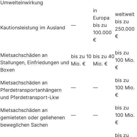
Umwelteinwirkung
in
weltweit
Europa
bis zu
—
bis zu
Kautionsleistung im Ausland
250.000
100.000
€
€
bis zu
Mietsachschäden an
bis zu 10
bis zu 40
100 Mio.
Stallungen, Einfriedungen und
Mio. €
Mio. €
€
Boxen
bis zu
Mietsachschäden an
—
—
100 Mio.
Pferdetransportanhängern
€
und Pferdetransport-Lkw
bis zu
Mietsachschäden an
—
—
100 Mio.
gemieteten oder geliehenen
€
beweglichen Sachen
bis zu