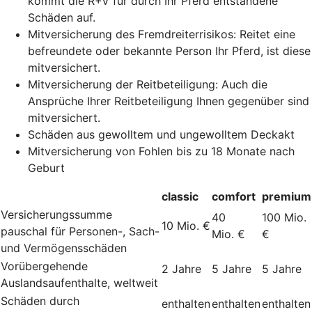
kommt die R+V für durch Ihr Pferd entstandene
Schäden auf.
Mitversicherung des Fremdreiterrisikos: Reitet eine
befreundete oder bekannte Person Ihr Pferd, ist diese
mitversichert.
Mitversicherung der Reitbeteiligung: Auch die
Ansprüche Ihrer Reitbeteiligung Ihnen gegenüber sind
mitversichert.
Schäden aus gewolltem und ungewolltem Deckakt
Mitversicherung von Fohlen bis zu 18 Monate nach
Geburt
classic
comfort
premium
Versicherungssumme
40
100 Mio.
10 Mio. €
pauschal für Personen-, Sach-
Mio. €
€
und Vermögensschäden
Vorübergehende
2 Jahre
5 Jahre
5 Jahre
Auslandsaufenthalte, weltweit
Schäden durch
enthalten
enthalten
enthalten