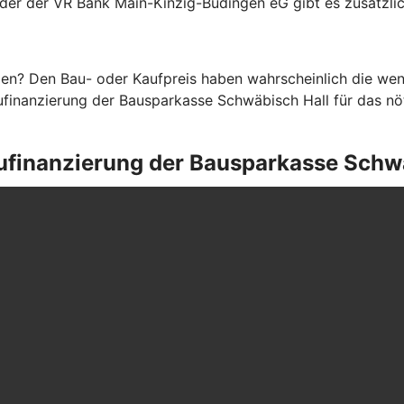
eder der VR Bank Main-Kinzig-Büdingen eG gibt es zusätzli
en? Den Bau- oder Kaufpreis haben wahrscheinlich die weni
finanzierung der Bausparkasse Schwäbisch Hall für das nöti
Baufinanzierung der Bausparkasse Schw