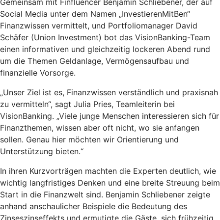
Gemeinsam mit Finfluencer Benjamin Schliebener, der auf
Social Media unter dem Namen „InvestierenMitBen“
Finanzwissen vermittelt, und Portfoliomanager David
Schäfer (Union Investment) bot das VisionBanking-Team
einen informativen und gleichzeitig lockeren Abend rund
um die Themen Geldanlage, Vermögensaufbau und
finanzielle Vorsorge.
„Unser Ziel ist es, Finanzwissen verständlich und praxisnah
zu vermitteln“, sagt Julia Pries, Teamleiterin bei
VisionBanking. „Viele junge Menschen interessieren sich für
Finanzthemen, wissen aber oft nicht, wo sie anfangen
sollen. Genau hier möchten wir Orientierung und
Unterstützung bieten.“
In ihren Kurzvorträgen machten die Experten deutlich, wie
wichtig langfristiges Denken und eine breite Streuung beim
Start in die Finanzwelt sind. Benjamin Schliebener zeigte
anhand anschaulicher Beispiele die Bedeutung des
Zinseszinseffekts und ermutigte die Gäste, sich frühzeitig