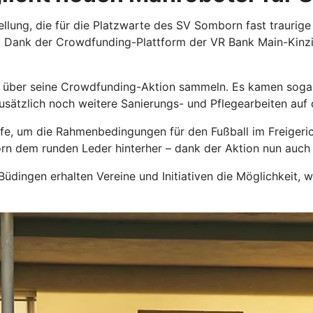
llung, die für die Platzwarte des SV Somborn fast traurig
g: Dank der Crowdfunding-Plattform der VR Bank Main-Kinz
 über seine Crowdfunding-Aktion sammeln. Es kamen sogar
sätzlich noch weitere Sanierungs- und Pflegearbeiten auf
lfe, um die Rahmenbedingungen für den Fußball im Freigeri
n dem runden Leder hinterher – dank der Aktion nun auch
ingen erhalten Vereine und Initiativen die Möglichkeit, wi