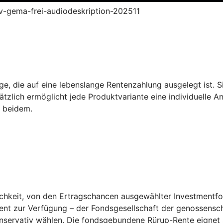
ruv-gema-frei-audiodeskription-202511
e, die auf eine lebenslange Rentenzahlung ausgelegt ist. Sie
tzlich ermöglicht jede Produktvariante eine individuelle A
s beidem.
keit, von den Ertragschancen ausgewählter Investmentfonds
ent zur Verfügung – der Fondsgesellschaft der genossensch
konservativ wählen. Die fondsgebundene Rürup-Rente eignet