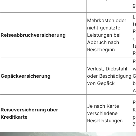
g
L
Mehrkosten oder
t
nicht genutzte
R
Reiseabbruchversicherung
Leistungen bei
e
Abbruch nach
f
Reisebeginn
R
R
Verlust, Diebstahl
w
Gepäckversicherung
oder Beschädigung
G
von Gepäck
b
A
R
Je nach Karte
Reiseversicherung über
K
verschiedene
Kreditkarte
p
Reiseleistungen
Z