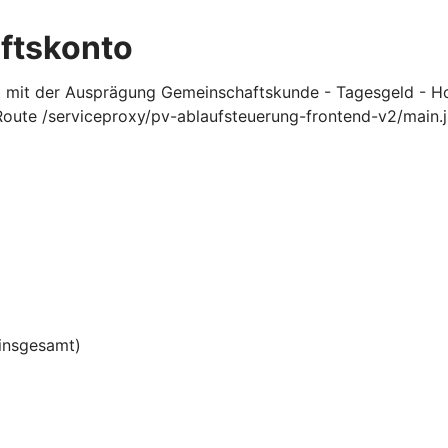
aftskonto
t mit der Ausprägung Gemeinschaftskunde - Tagesgeld - 
ute /serviceproxy/pv-ablaufsteuerung-frontend-v2/main.j
insgesamt)