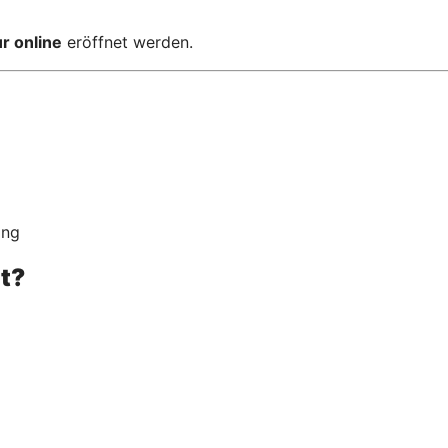
r online
eröffnet werden.
ing
et?